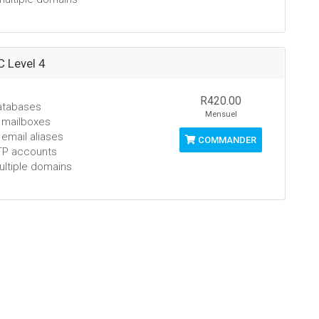
 Level 4
R420.00
atabases
Mensuel
 mailboxes
 email aliases
COMMANDER
TP accounts
ultiple domains