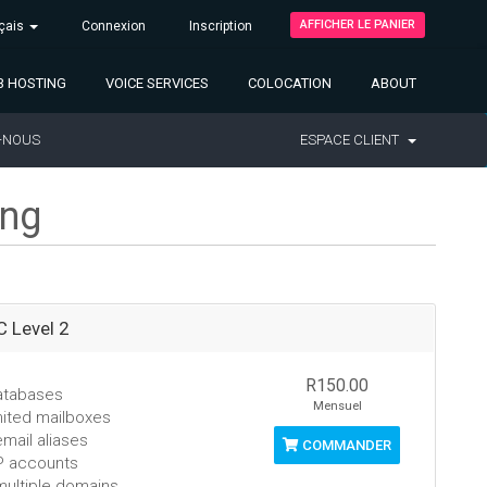
AFFICHER LE PANIER
çais
Connexion
Inscription
 HOSTING
VOICE SERVICES
COLOCATION
ABOUT
-NOUS
ESPACE CLIENT
ing
 Level 2
R150.00
atabases
Mensuel
mited mailboxes
mail aliases
COMMANDER
P accounts
multiple domains