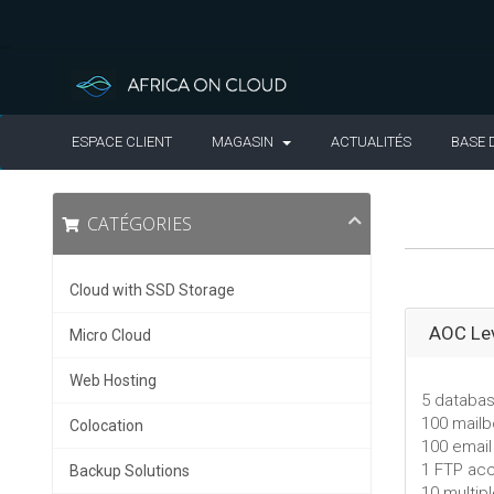
ESPACE CLIENT
MAGASIN
ACTUALITÉS
BASE 
CATÉGORIES
Cloud with SSD Storage
AOC Lev
Micro Cloud
Web Hosting
5 databa
100 mail
Colocation
100 email
1 FTP ac
Backup Solutions
10 multip