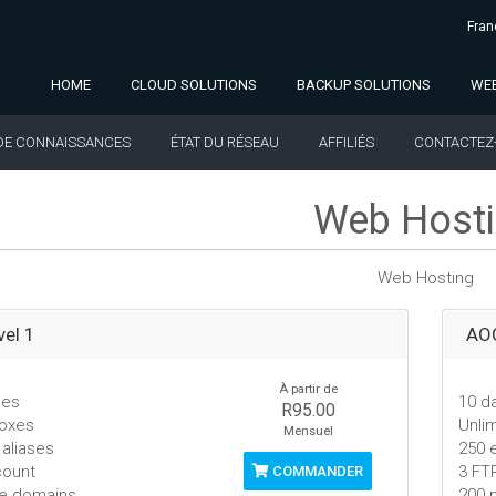
Fran
HOME
CLOUD SOLUTIONS
BACKUP SOLUTIONS
WEB
DE CONNAISSANCES
ÉTAT DU RÉSEAU
AFFILIÉS
CONTACTEZ
Web Host
Web Hosting
el 1
AOC
À partir de
ses
10 d
R95.00
boxes
Unli
Mensuel
 aliases
250 e
count
3 FT
COMMANDER
le domains
200 