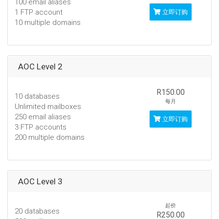
100 email aliases
1 FTP account
立即订购
10 multiple domains
AOC Level 2
R150.00
10 databases
每月
Unlimited mailboxes
250 email aliases
立即订购
3 FTP accounts
200 multiple domains
AOC Level 3
起价
20 databases
R250.00