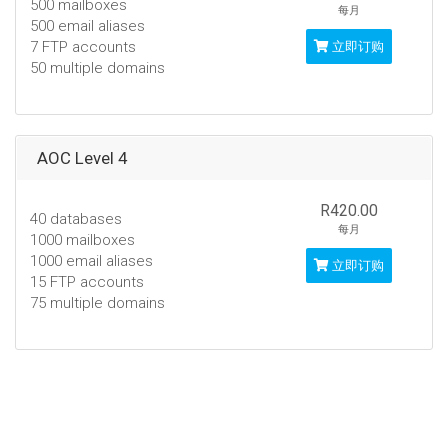
500 mailboxes
每月
500 email aliases
7 FTP accounts
立即订购
50 multiple domains
AOC Level 4
R420.00
40 databases
每月
1000 mailboxes
1000 email aliases
立即订购
15 FTP accounts
75 multiple domains