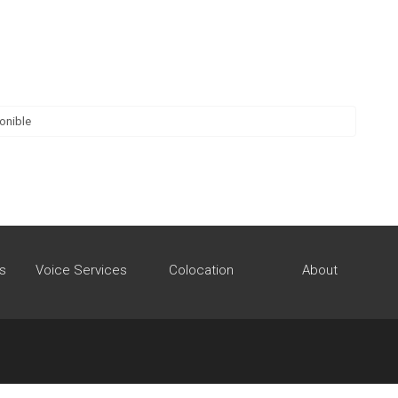
onible
s
Voice Services
Colocation
About