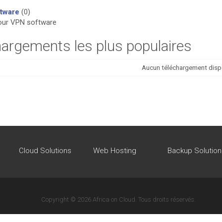
tware
(0)
our VPN software
argements les plus populaires
Aucun téléchargement disp
Cloud Solutions
Web Hosting
Backup Solution
Copyright © 2026 Africa on Cloud. Tous droits réservés.