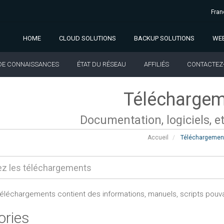
Fran
HOME
CLOUD SOLUTIONS
BACKUP SOLUTIONS
WEB
DE CONNAISSANCES
ÉTAT DU RÉSEAU
AFFILIÉS
CONTACTEZ
Télécharge
Documentation, logiciels, et
Accueil
Téléchargemen
téléchargements contient des informations, manuels, scripts pouvan
ories