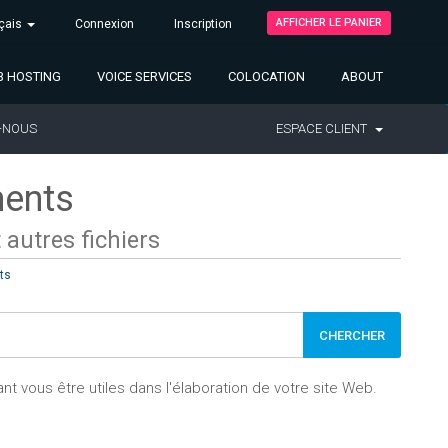
AFFICHER LE PANIER
çais
Connexion
Inscription
 HOSTING
VOICE SERVICES
COLOCATION
ABOUT
-NOUS
ESPACE CLIENT
ments
 autres fichiers
ts
t vous être utiles dans l'élaboration de votre site Web.