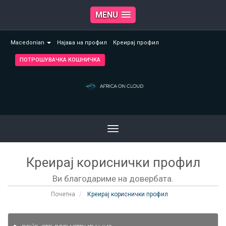
MENU
Macedonian
Најава на профил
Креирај профил
ПОТРОШУВАЧКА КОШНИЧКА
Toggle
navigation
Креирај кориснички профил
Ви благодариме на довербата.
Почетна
Креирај кориснички профил