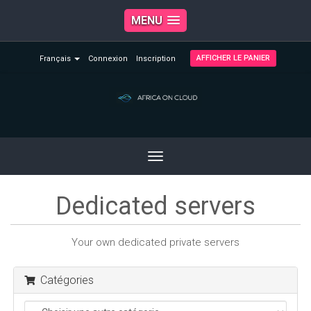
MENU
AFFICHER LE PANIER
Français
Connexion
Inscription
Toggle
navigation
Dedicated servers
Your own dedicated private servers
Catégories