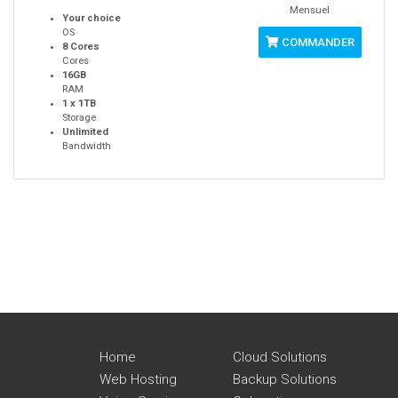
Mensuel
Your choice
OS
COMMANDER
8 Cores
Cores
16GB
RAM
1 x 1TB
Storage
Unlimited
Bandwidth
Home
Cloud Solutions
Web Hosting
Backup Solutions