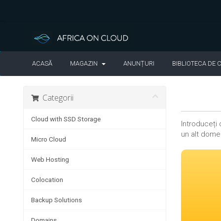
ACASĂ
MAGAZIN
ANUNȚURI
BIBLIOTECA DE 
Categorii
Cloud with SSD Storage
Introduceți 
un alt dome
Micro Cloud
Web Hosting
Colocation
Backup Solutions
Domains