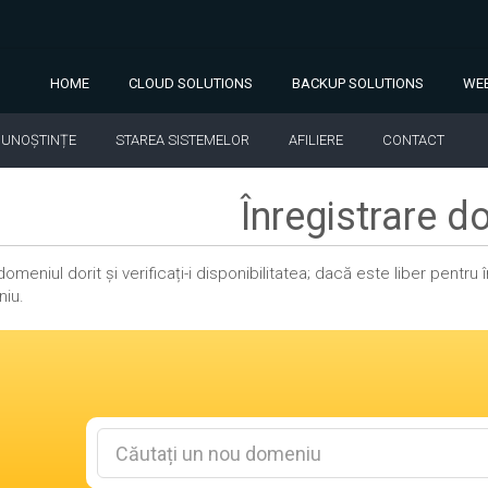
HOME
CLOUD SOLUTIONS
BACKUP SOLUTIONS
WEB
CUNOȘTINȚE
STAREA SISTEMELOR
AFILIERE
CONTACT
Înregistrare 
domeniul dorit și verificați-i disponibilitatea; dacă este liber pentr
niu.