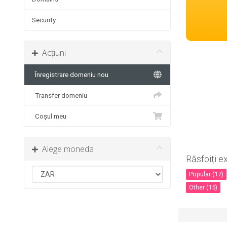
Security
Acțiuni
Înregistrare domeniu nou
Transfer domeniu
Coșul meu
Alege moneda
Răsfoiți e
Popular (17)
Other (15)