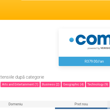
R379.00//an
xtensiile după categorie
Arts and Entertainment (1)
Business (2)
Geographic (4)
Technology (9)
Domeniu
Pret nou