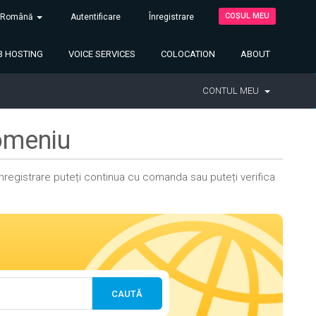
COȘUL MEU
Română
Autentificare
Înregistrare
 HOSTING
VOICE SERVICES
COLOCATION
ABOUT
CONTUL MEU
domeniu
u înregistrare puteți continua cu comanda sau puteți verifica
CAUTĂ