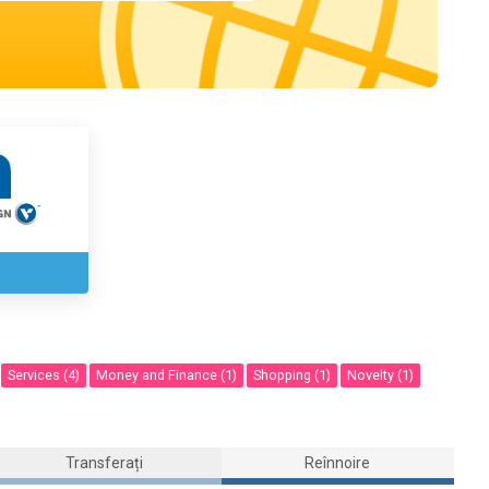
Services (4)
Money and Finance (1)
Shopping (1)
Novelty (1)
Transferați
Reînnoire