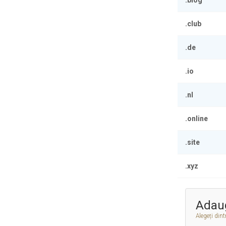
.blog
.club
.de
.io
.nl
.online
.site
.xyz
Adau
Alegeți din