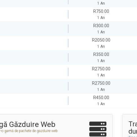
1 An
R750.00
1 An
R300.00
1 An
R2050.00
1 An
R350.00
1 An
R2750.00
1 An
R2750.00
1 An
R450.00
1 An
gă Găzduire Web
Tr
du
tr-o gamă de pachete de gazduire web