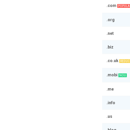
.com
POPULA
.org
.net
.biz
.co.uk
REDUC
.mobi
NOU
.me
.info
.us