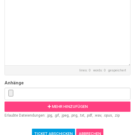
lines: 0 words: 0
gespeichert
Anhänge
MEHR HINZUFÜGEN
Erlaubte Dateiendungen: .jpg, .gif, .jpeg, .png, .txt, .pdf, .wav, .opus, .zip
ABBRECHEN