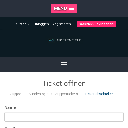
MENU
WARENKORB ANSEHEN
Deutsch
Einloggen
Registrieren
Toggle
navigation
Ticket öffnen
Support
Kundenlogin
Supporttickets
Ticket abschicken
Name